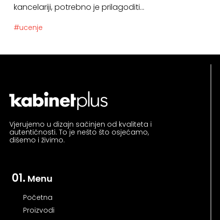
kancelariji, potrebno je prilagoditi...
#ucenje
Vjerujemo u dizajn sačinjen od kvaliteta i
autentičnosti. To je nešto što osjećamo,
dišemo i živimo.
01.
Menu
Početna
Proizvodi