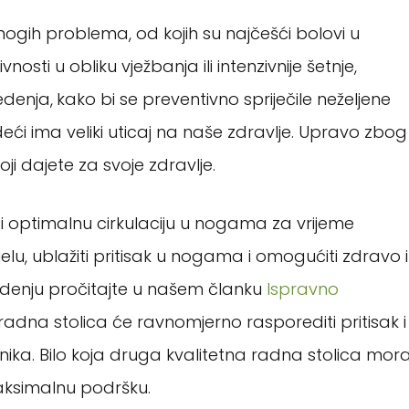
ogih problema, od kojih su najčešći bolovi u
nosti u obliku vježbanja ili intenzivnije šetnje,
edenja,
kako bi se preventivno spriječile neželjene
eći ima veliki uticaj na naše zdravlje. Upravo zbog
oji dajete za svoje zdravlje.
 optimalnu cirkulaciju u nogama za vrijeme
elu, ublažiti pritisak u nogama i omogućiti zdravo i
jedenju pročitajte u našem članku
Ispravno
radna stolica će ravnomjerno rasporediti pritisak i
ika. Bilo koja druga kvalitetna radna stolica mor
maksimalnu podršku.