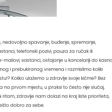
nje, nedovoljno spavanje, buđenje, spremanje,
tanci, telefonski pozivi, pauza za ručak ili
mailovi, sastanci, ostajanje u kancelariji do kasn
og i prebukiranog vremena i razmislimo koliki
u!? Koliko ulažemo u zdravlje svoje kičme? Bez
ma na prvom mjestu, u praksi to često nije slučaj,
itam, zdravlje nam dolazi na kraj liste prioriteta,
ešto dobro za sebe.