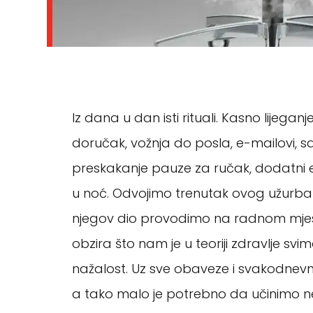
Iz dana u dan isti rituali. Kasno lijega
doručak, vožnja do posla, e-mailovi, sas
preskakanje pauze za ručak, dodatni e-
u noć. Odvojimo trenutak ovog užurban
njegov dio provodimo na radnom mjest
obzira što nam je u teoriji zdravlje svi
nažalost. Uz sve obaveze i svakodnevni r
a tako malo je potrebno da učinimo n