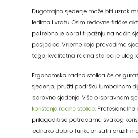
Dugotrajno sjedenje može biti uzrok mn
leđima i vratu.
Osim redovne fizičke aktiv
potrebno je obratiti pažnju na
način sj
posljedice. Vrijeme koje provodimo sjed
toga, kvalitetna radna stolica je ulog k
Ergonomska radna stolica će osigurati
sjedenja, pružiti podršku lumbalnom dij
ispravno sjedenje. Više o ispravnom s
korištenje radne stolice
. Profesionalna 
prilagoditi se potrebama svakog korisn
jednako dobro funkcionisati i pružiti 