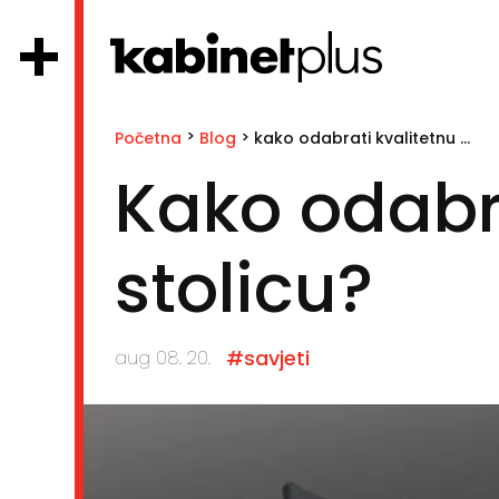
>
>
Početna
Blog
kako odabrati kvalitetnu kancelarijsku stolicu?
Kako odabra
stolicu?
#savjeti
aug 08. 20.