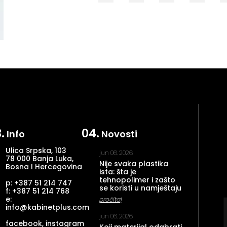
.
04.
Info
Novosti
Ulica Srpska, 103
jun 06. 2026
78 000 Banja Luka,
Nije svaka plastika
Bosna I Hercegovina
ista: šta je
tehnopolimer i zašto
p: +387 51 214 747
se koristi u namještaju
f: +387 51 214 768
e:
pročitaj
info@kabinetplus.com
jun 06. 2026
facebook
,
instagram
Koji materijal odabrati